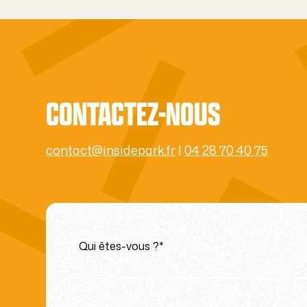
CONTACTEZ-NOUS
contact@insidepark.fr
|
04 28 70 40 75
Qui êtes-vous ?*