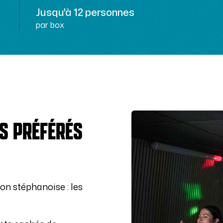
Jusqu'à 12 personnes
par box
S PRÉFÉRÉS
on stéphanoise : les