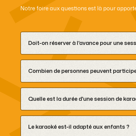
Notre foire aux questions est là pour apport
Doit-on réserver à l'avance pour une ses
Il est fortement recommandé de réserver à l’av
scolaires, afin de garantir la disponibilité de la sal
Combien de personnes peuvent participer
Nos salles peuvent accueillir jusqu’à 12 person
Quelle est la durée d'une session de kara
La durée d’une session est d’une heure mais il e
profitez de l’offre 15% sur la deuxième heure.
Le karaoké est-il adapté aux enfants ?