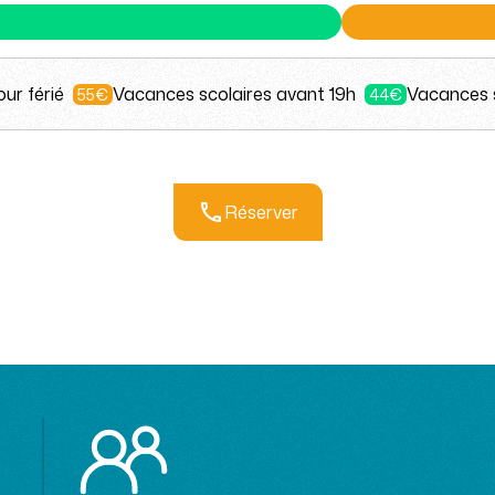
jour férié
Vacances scolaires avant 19h
Vacances s
55€
44€
Réserver