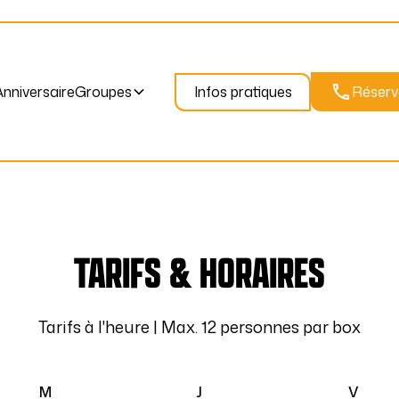
nniversaire
Groupes
Infos pratiques
Réserv
Anniversaire
Groupes
Infos pratiques
Réserv
KARAOKÉ BOX
nniversaire
Groupes
Anniversaire
Groupes
TARIFS & HORAIRES
Tarifs à l'heure | Max. 12 personnes par box
M
J
V