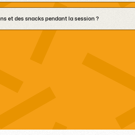
âges. Nous le proposons également en formule
es formules EVG/EVJF.
ns et des snacks pendant la session ?
s et de snacks que vous pouvez commander directement
votre session.