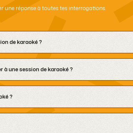
er une réponse à toutes tes interrogations.
sion de karaoké ?
ance, surtout les week-ends et pendant les vacances
le.
 à une session de karaoké ?
nes maximum.
oké ?
st possible de réserver directement deux heures et