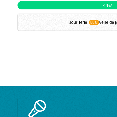
44€
Jour férié
Veille de 
55€