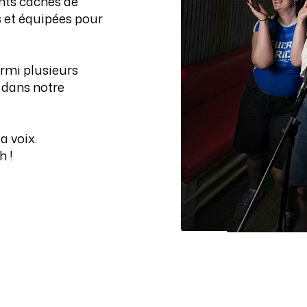
ents cachés de
s et équipées pour
armi plusieurs
 dans notre
a voix.
h !