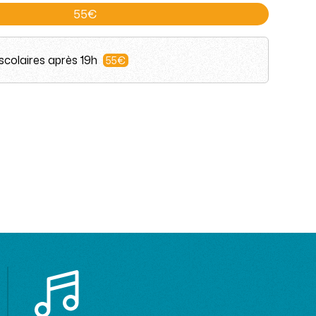
55€
colaires après 19h
55€