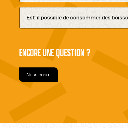
Complètement. Le karaoké convient à tous les 
anniversaire pour les enfants mais aussi dans l
Est-il possible de consommer des boisso
Oui, nous proposons une sélection de boisson
via notre prise de commande QR code pendant 
ENCORE UNE QUESTION ?
Nous écrire